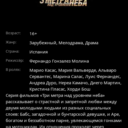
Возраст:
16+
Жанр:
Зарубежный
,
Мелодрама
,
Драма
Страна:
Испания
Режиссёр:
Фернандо Гонзалез Молина
В ролях:
Марио Касас
,
Мария Вальверде
,
Альваро
Сервантес
,
Марина Салас
,
Луис Фернандес
,
Андреа Дуро
,
Нереа Камачо
,
Диего Мартин
,
Кристина Пласас
,
Хорди Бош
Серия фильмов «Три метра над уровнем неба»
рассказывает о страстной и запретной любви между
двумя молодыми людьми из разных социальных
слоев: Бабс, загадочной и бунтарской девушке, и Аре,
богатом и беззаботном парне, увлекающемся гонками
на мотоциклах. Их отношения проходят через